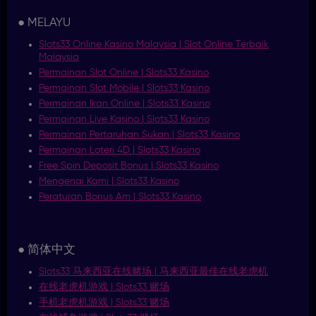
● MELAYU
Slots33 Online Kasino Malaysia | Slot Online Terbaik
Malaysia
Permainan Slot Online | Slots33 Kasino
Permainan Slot Mobile | Slots33 Kasino
Permainan Ikan Online | Slots33 Kasino
Permainan Live Kasino | Slots33 Kasino
Permainan Pertaruhan Sukan | Slots33 Kasino
Permainan Loteri 4D | Slots33 Kasino
Free Spin Deposit Bonus | Slots33 Kasino
Mengenai Kami | Slots33 Kasino
Peraturan Bonus Am | Slots33 Kasino
● 简体中文
Slots33 马来西亚在线赌场 | 马来西亚最佳在线老虎机
在线老虎机游戏 | Slots33 赌场
手机老虎机游戏 | Slots33 赌场